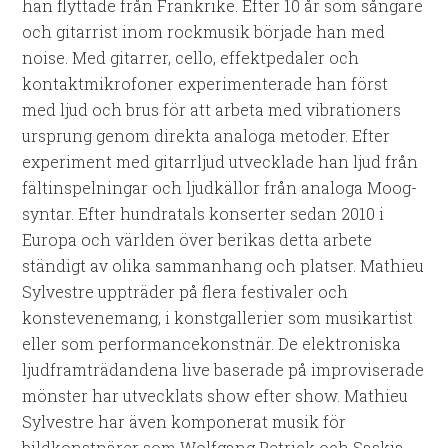
han flyttade från Frankrike. Efter 10 år som sångare
och gitarrist inom rockmusik började han med
noise. Med gitarrer, cello, effektpedaler och
kontaktmikrofoner experimenterade han först
med ljud och brus för att arbeta med vibrationers
ursprung genom direkta analoga metoder. Efter
experiment med gitarrljud utvecklade han ljud från
fältinspelningar och ljudkällor från analoga Moog-
syntar. Efter hundratals konserter sedan 2010 i
Europa och världen över berikas detta arbete
ständigt av olika sammanhang och platser. Mathieu
Sylvestre uppträder på flera festivaler och
konstevenemang, i konstgallerier som musikartist
eller som performancekonstnär. De elektroniska
ljudframträdandena live baserade på improviserade
mönster har utvecklats show efter show. Mathieu
Sylvestre har även komponerat musik för
bildkonstnärer som Wolfgang Petrick och Saskia