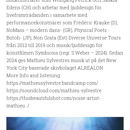
Edens (CH) och arbetar med ljuddesign för
liveframträdanden i samarbete med
performancekonstnärer som Frédéric Krauke (D),
NoMass – modern dans- (GR), Physical Poets -
Butoh- (JP), Non Grata (Est) Diverse Universe Tours
från 2012 till 2019 och musik/ljuddesign för
konstfilmen Symbiosis (regi: S.Weber – 2024). Sedan
2024 ges Mathieu Sylvestres musik ut på det New
York City-baserade skivbolaget ALREALON.
More Info and listening:
https://mathieusylvestre.bandcamp.com/
https://soundcloud.com/mathieu-sylvestre
https://thisbeautifulshot.com/noise-artist-
mathieu…/